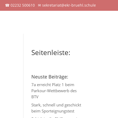
☎
02232 500610
✉
sekretariat@ekr-bruehl.schule
eben
UNESCO
Kooperationen
Kontakt
Seitenleiste:
Neuste Beiträge:
7a erreicht Platz 1 beim
Parkour-Wettbewerb des
BTV
Stark, schnell und geschickt
beim Sporteignungstest