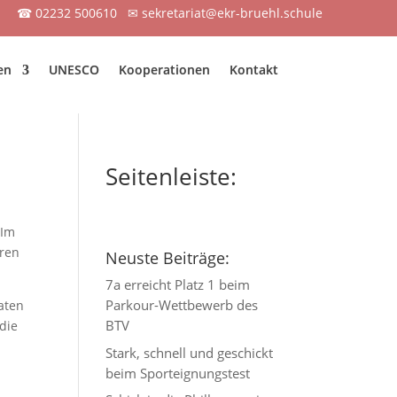
☎
02232 500610
✉
sekretariat@ekr-bruehl.schule
en
UNESCO
Kooperationen
Kontakt
Seitenleiste:
 Im
hren
Neuste Beiträge:
7a erreicht Platz 1 beim
Parkour-Wettbewerb des
aten
BTV
die
Stark, schnell und geschickt
beim Sporteignungstest